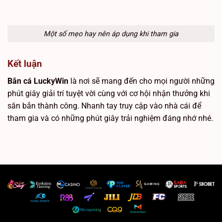
Một số mẹo hay nên áp dụng khi tham gia
Kết luận
Bắn cá LuckyWin
là nơi sẽ mang đến cho mọi người những
phút giây giải trí tuyệt vời cùng với cơ hội nhận thưởng khi
săn bắn thành công. Nhanh tay truy cập vào nhà cái để
tham gia và có những phút giây trải nghiệm đáng nhớ nhé.