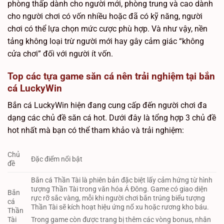
phòng thấp dành cho người mới, phòng trung và cao dành
cho người chơi có vốn nhiều hoặc đã có kỹ năng, người
chơi có thể lựa chọn mức cược phù hợp. Và như vậy, nền
tảng không loại trừ người mới hay gây cảm giác “không
cửa chơi” đối với người ít vốn.
Top các tựa game săn cá nên trải nghiệm tại bắn
cá LuckyWin
Bắn cá LuckyWin hiện đang cung cấp đến người chơi đa
dạng các chủ đề săn cá hot. Dưới đây là tổng hợp 3 chủ đề
hot nhất mà bạn có thể tham khảo và trải nghiệm:
Chủ
Đặc điểm nổi bật
đề
Bắn cá Thần Tài là phiên bản đặc biệt lấy cảm hứng từ hình
tượng Thần Tài trong văn hóa Á Đông. Game có giao diện
Bắn
rực rỡ sắc vàng, mỗi khi người chơi bắn trúng biểu tượng
cá
Thần Tài sẽ kích hoạt hiệu ứng nổ xu hoặc rương kho báu.
Thần
Tài
Trong game còn được trang bị thêm các vòng bonus, nhân