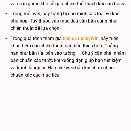
vào các game khó sẽ gặp nhiều thử thách khi săn boss.
Trong mỗi ván, hãy trang bị cho mình các loại vũ khí
phù hợp. Tuỳ thuộc vào mục tiêu săn bắn cũng như
chiến thuật để lựa chọn.
Trong quá trình tham gia
bắn cá LuckyWin
, hãy triển
khai thêm các chiến thuật săn bắn thích hợp. Chẳng
hạn như bắn tỉa, bắn vào tường, … Chú ý cần phải nhắm
bắn chuẩn xác trước khi xuống đạn giúp bạn tiết kiệm
và tránh lãngp hí. Hạn chế việc bắn khi chưa nhắn
chuẩn xác các mục tiêu.