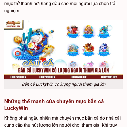
mục trở thành nơi hàng đầu cho mọi người lựa chọn trải
nghiệm.
Bắn cá LuckyWin có lượng người tham gia lớn
Những thế mạnh của chuyên mục bắn cá
LuckyWin
Không phải ngẫu nhiên mà chuyên mục bắn cá do nhà cái
cung cấp thu hút lượng lớn người chơi tham gia. Khi truy