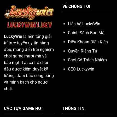
VỀ CHÚNG TÔI
Liên hệ LuckyWin
Chính Sách Bảo Mật
LuckyWin
là nền tảng giải
Điều Khoản Điều Kiện
trí trực tuyến uy tín hàng
đầu, mang đến trải nghiệm
Quyền Riêng Tư
chơi game mượt mà và
Chơi Có Trách Nhiệm
bảo mật. Tất cả trò chơi
CEO Luckywin
đều được kiểm duyệt kỹ
lưỡng, đảm bảo công bằng
và minh bạch cho người
chơi.
CÁC TỰA GAME HOT
THÔNG TIN