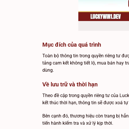
Mục đích của quá trình
Toàn bộ thông tin trong quyền riêng tư đư
tảng cam kết không tiết lộ, mua bán hay tr
dùng.
Về lưu trữ và thời hạn
Theo đề cập trong quyền riêng tư của Luck
kết thúc thời hạn, thông tin sẽ được xoá 
Bên cạnh đó, thương hiệu còn trang bị hẳn 
tiến hành kiểm tra và xử lý kịp thời.