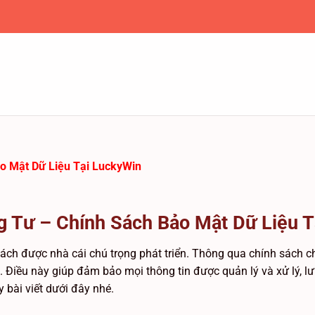
o Mật Dữ Liệu Tại LuckyWin
g Tư – Chính Sách Bảo Mật Dữ Liệu T
ch được nhà cái chú trọng phát triển. Thông qua chính sách chí
i. Điều này giúp đảm bảo mọi thông tin được quản lý và xử lý, l
 bài viết dưới đây nhé.