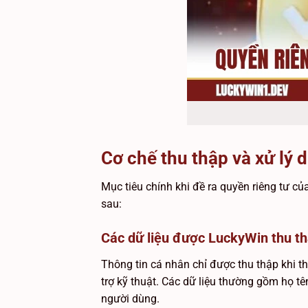
Cơ chế thu thập và xử lý d
Mục tiêu chính khi đề ra quyền riêng tư c
sau:
Các dữ liệu được LuckyWin thu t
Thông tin cá nhân chỉ được thu thập khi t
trợ kỹ thuật. Các dữ liệu thường gồm họ t
người dùng.