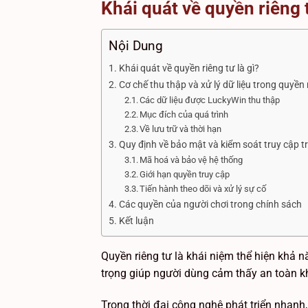
Khái quát về quyền riêng t
Nội Dung
Khái quát về quyền riêng tư là gì?
Cơ chế thu thập và xử lý dữ liệu trong quyền 
Các dữ liệu được LuckyWin thu thập
Mục đích của quá trình
Về lưu trữ và thời hạn
Quy định về bảo mật và kiểm soát truy cập t
Mã hoá và bảo vệ hệ thống
Giới hạn quyền truy cập
Tiến hành theo dõi và xử lý sự cố
Các quyền của người chơi trong chính sách
Kết luận
Quyền riêng tư là khái niệm thể hiện khả 
trọng giúp người dùng cảm thấy an toàn kh
Trong thời đại công nghệ phát triển nhanh,