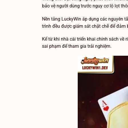
bảo vệ người dùng trước nguy cơ lộ lọt thôn
Nền tảng LuckyWin áp dụng các nguyên tắc 
trình đều được giám sát chặt chẽ để đảm b
Kể từ khi nhà cái triển khai chính sách về
sai phạm để tham gia trải nghiệm.