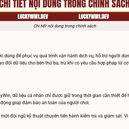
Chi tiết nội dung trong chính sách
ợc dùng để phục vụ quá trình vận hành dịch vụ, hỗ trợ người dùn
ao đổi dữ liệu cho bên thứ ba, trừ khi có yêu cầu hợp pháp từ 
yWin, dữ liệu cá nhân chỉ được giữ trong thời gian cần thiết đ
tự động giúp đảm bảo an toàn của người chơi.
một đội ngũ kỹ thuật chuyên tiến hành kiểm tra và giám sát. Vì v