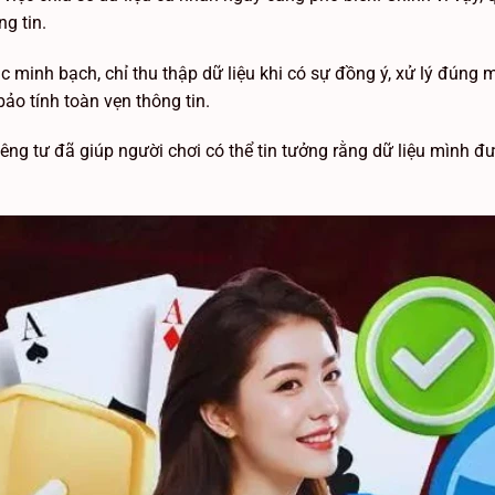
g tin.
minh bạch, chỉ thu thập dữ liệu khi có sự đồng ý, xử lý đúng m
ảo tính toàn vẹn thông tin.
 riêng tư đã giúp người chơi có thể tin tưởng rằng dữ liệu mình 