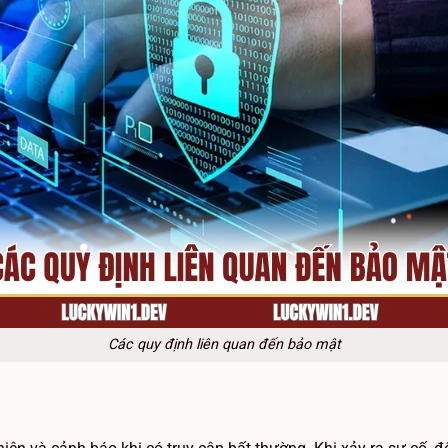
Các quy định liên quan đến bảo mật