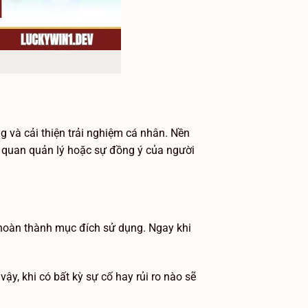
g và cải thiện trải nghiệm cá nhân. Nền
cơ quan quản lý hoặc sự đồng ý của người
ể hoàn thành mục đích sử dụng. Ngay khi
ậy, khi có bất kỳ sự cố hay rủi ro nào sẽ