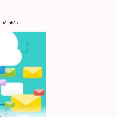
 trái phép.