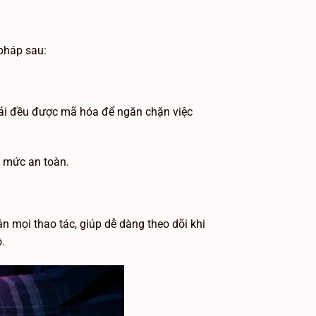
 pháp sau:
 tải đều được mã hóa để ngăn chặn việc
g mức an toàn.
n mọi thao tác, giúp dễ dàng theo dõi khi
ộ.