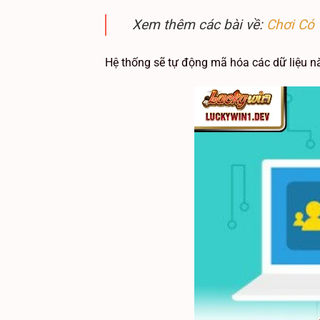
Xem thêm các bài về:
Chơi Có
Hệ thống sẽ tự động mã hóa các dữ liệu này