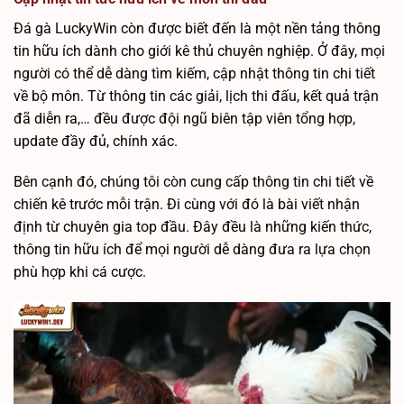
Đá gà LuckyWin còn được biết đến là một nền tảng thông
tin hữu ích dành cho giới kê thủ chuyên nghiệp. Ở đây, mọi
người có thể dễ dàng tìm kiếm, cập nhật thông tin chi tiết
về bộ môn. Từ thông tin các giải, lịch thi đấu, kết quả trận
đã diễn ra,… đều được đội ngũ biên tập viên tổng hợp,
update đầy đủ, chính xác.
Bên cạnh đó, chúng tôi còn cung cấp thông tin chi tiết về
chiến kê trước mỗi trận. Đi cùng với đó là bài viết nhận
định từ chuyên gia top đầu. Đây đều là những kiến thức,
thông tin hữu ích để mọi người dễ dàng đưa ra lựa chọn
phù hợp khi cá cược.