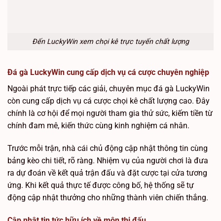
Đến LuckyWin xem chọi kê trực tuyến chất lượng
Đá gà LuckyWin cung cấp dịch vụ cá cược chuyên nghiệp
Ngoài phát trực tiếp các giải, chuyên mục đá gà LuckyWin
còn cung cấp dịch vụ cá cược chọi kê chất lượng cao. Đây
chính là cơ hội để mọi người tham gia thử sức, kiếm tiền từ
chính đam mê, kiến thức cùng kinh nghiệm cá nhân.
Trước mỗi trận, nhà cái chủ động cập nhật thông tin cùng
bảng kèo chi tiết, rõ ràng. Nhiệm vụ của người chơi là đưa
ra dự đoán về kết quả trận đấu và đặt cược tại cửa tương
ứng. Khi kết quả thực tế được công bố, hệ thống sẽ tự
động cập nhật thưởng cho những thành viên chiến thắng.
Cập nhật tin tức hữu ích về môn thi đấu