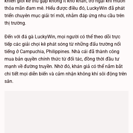
khiến giới kê thủ gặp không ít khó khăn, trở ngại khi muốn
thỏa mãn đam mê. Hiểu được điều đó, LuckyWin đã phát
triển chuyên mục giải trí mới, nhằm đáp ứng nhu cầu trên
thị trường.
Đến với đá gà LuckyWin, mọi người có thể theo dõi trực
tiếp các giải chọi kê phát sóng từ những đấu trường nổi
tiếng ở Campuchia, Philippines. Nhà cái đã thành công
mua bản quyền chính thức từ đối tác, đồng thời đầu tư
mạnh về đường truyền. Nhờ đó, khán giả có thể nắm bắt
chi tiết mọi diễn biến và cảm nhận không khí sôi động trên
sân.