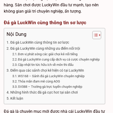
hàng. Sân chơi được
LuckyWin
đầu tư mạnh, tạo nên
không gian giải trí chuyên nghiệp, ấn tượng.
Đá gà LuckWin cùng thông tin sơ lược
Nội Dung
Đá gà LuckWin cùng thông tin sơ lược
Đá gà LuckyWin cùng những ưu điểm nổi trội
Đơn vị phát sóng các giải chọi kê nổi tiếng
Đá gà LuckyWin cung cấp dịch vụ cá cược chuyên nghiệp
Cập nhật tin tức hữu ích về môn thi đấu
Điểm qua các sảnh chọi kê hiện có tại LuckyWin
WS168 – Sảnh đá gà LuckyWin chuyên nghiệp
Thỏa mãn đam mê cùng AOG
SV388 – Trường gà trực tuyến chuyên nghiệp
Những hình thức đá gà cực hot tại sân chơi
Kết luận
Đá gà là chuyên mục mới được nhà cái LuckyWin đầu tư