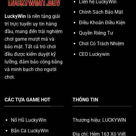
Liên hệ LuckyWin
Chính Sách Bảo Mật
LuckyWin
là nền tảng giải
Điều Khoản Điều Kiện
trí trực tuyến uy tín hàng
đầu, mang đến trải nghiệm
Quyền Riêng Tư
chơi game mượt mà và
Chơi Có Trách Nhiệm
bảo mật. Tất cả trò chơi
CEO Luckywin
đều được kiểm duyệt kỹ
lưỡng, đảm bảo công bằng
và minh bạch cho người
chơi.
CÁC TỰA GAME HOT
THÔNG TIN
Nổ Hũ LuckyWin
Thương hiệu:
LUCKYWIN
Bắn Cá LuckyWin
Địa chỉ:
Hẻm 163 Xô Viết