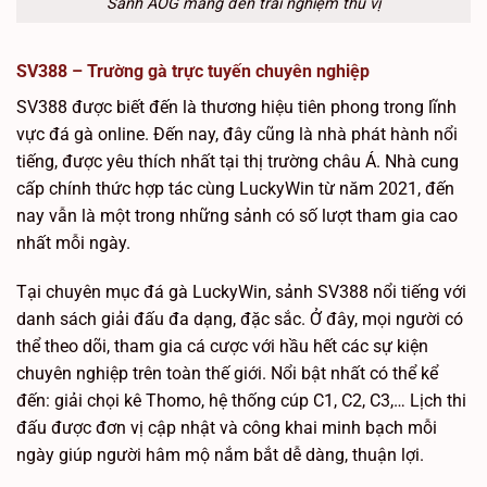
Sảnh AOG mang đến trải nghiệm thú vị
SV388 – Trường gà trực tuyến chuyên nghiệp
SV388 được biết đến là thương hiệu tiên phong trong lĩnh
vực đá gà online. Đến nay, đây cũng là nhà phát hành nổi
tiếng, được yêu thích nhất tại thị trường châu Á. Nhà cung
cấp chính thức hợp tác cùng LuckyWin từ năm 2021, đến
nay vẫn là một trong những sảnh có số lượt tham gia cao
nhất mỗi ngày.
Tại chuyên mục đá gà LuckyWin, sảnh SV388 nổi tiếng với
danh sách giải đấu đa dạng, đặc sắc. Ở đây, mọi người có
thể theo dõi, tham gia cá cược với hầu hết các sự kiện
chuyên nghiệp trên toàn thế giới. Nổi bật nhất có thể kể
đến: giải chọi kê Thomo, hệ thống cúp C1, C2, C3,… Lịch thi
đấu được đơn vị cập nhật và công khai minh bạch mỗi
ngày giúp người hâm mộ nắm bắt dễ dàng, thuận lợi.