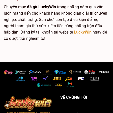
Chuyên mục
đá gà LuckyWin
trong những năm qua vẫn
luôn mang đến cho khách hàng không gian giải trí chuyên
nghiệp, chất lượng. Sân chơi còn tạo điều kiện để mọi
người tham gia thử sức, kiếm tiền cùng những trận đấu
hấp dẫn. Đăng ký tài khoản tại website
LuckyWin
ngay để
có được trải nghiệm tốt.
VỀ CHÚNG TÔI