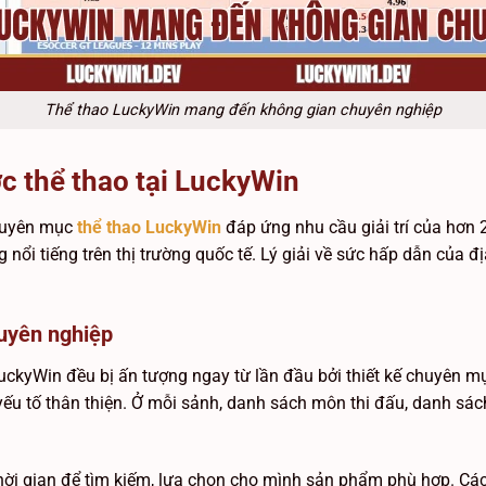
Thể thao LuckyWin mang đến không gian chuyên nghiệp
c thể thao tại LuckyWin
chuyên mục
thể thao LuckyWin
đáp ứng nhu cầu giải trí của hơn
nổi tiếng trên thị trường quốc tế. Lý giải về sức hấp dẫn của đị
huyên nghiệp
uckyWin đều bị ấn tượng ngay từ lần đầu bởi thiết kế chuyên mụ
u tố thân thiện. Ở mỗi sảnh, danh sách môn thi đấu, danh sách
ời gian để tìm kiếm, lựa chọn cho mình sản phẩm phù hợp. Các 