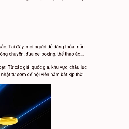
sắc. Tại đây, mọi người dễ dàng thỏa mãn
óng chuyền, đua xe, boxing, thể thao ảo,…
ạt. Từ các giải quốc gia, khu vực, châu lục
 nhật từ sớm để hội viên nắm bắt kịp thời.