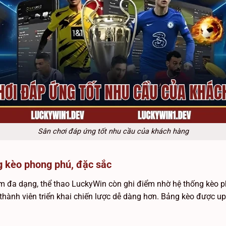
Sân chơi đáp ứng tốt nhu cầu của khách hàng
 kèo phong phú, đặc sắc
m đa dạng, thể thao LuckyWin còn ghi điểm nhờ hệ thống kèo ph
 thành viên triển khai chiến lược dễ dàng hơn. Bảng kèo được u