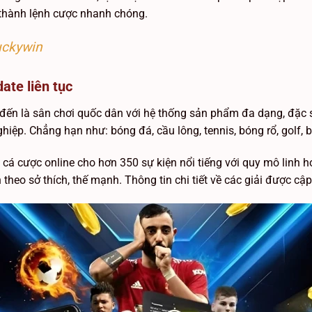
 thành lệnh cược nhanh chóng.
uckywin
ate liên tục
 đến là sân chơi quốc dân với hệ thống sản phẩm đa dạng, đặc 
ệp. Chẳng hạn như: bóng đá, cầu lông, tennis, bóng rổ, golf, b
 cá cược online cho hơn 350 sự kiện nổi tiếng với quy mô linh ho
theo sở thích, thế mạnh. Thông tin chi tiết về các giải được cập