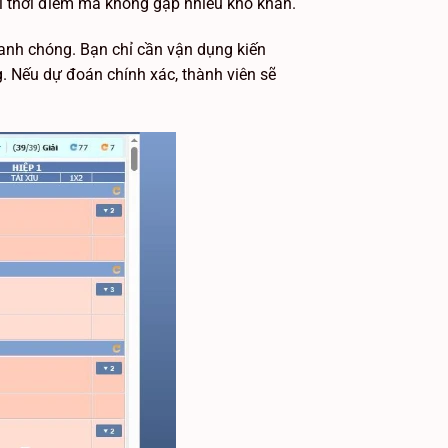
i thời điểm mà không gặp nhiều khó khăn.
hanh chóng. Bạn chỉ cần vận dụng kiến
. Nếu dự đoán chính xác, thành viên sẽ