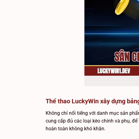
Thể thao LuckyWin xây dựng bảng
Không chỉ nổi tiếng với danh mục sản phẩ
cung cấp đủ các loại kèo chính và phụ, để
hoàn toàn không khó khăn.