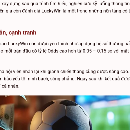
 xây dựng sau quá trình tìm hiểu, nghiên cứu kỹ lưỡng thông tin
ên gia còn đánh giá LuckyWin là một trong những nền tảng có tỷ
ẫn, cạnh tranh
 thao LuckyWin còn được yêu thích nhờ áp dụng hệ số thường hấp
 ở mỗi trận đấu có tỷ lệ Odds cao hơn từ 0.05 – 0.15 so với mặt
mà hội viên nhận lại khi giành chiến thắng cũng được nâng cao.
m bảo yếu tố minh bạch, sòng phẳng. Ngay sau khi kết quả được
í cá nhân.