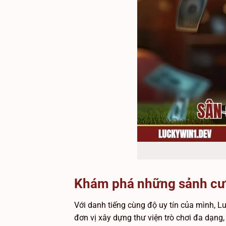
Khám phá những sảnh cượ
Với danh tiếng cùng độ uy tín của mình, 
đơn vị xây dựng thư viện trò chơi đa dạng