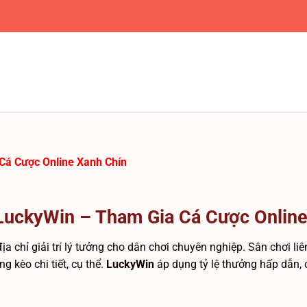
Cá Cược Online Xanh Chín
LuckyWin – Tham Gia Cá Cược Online
ịa chỉ giải trí lý tưởng cho dân chơi chuyên nghiệp. Sân chơi li
g kèo chi tiết, cụ thể.
LuckyWin
áp dụng tỷ lệ thưởng hấp dẫn, 