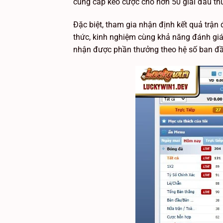
cung cấp kèo cược cho hơn 50 giải đấu th
Đặc biệt, tham gia nhận định kết quả trận
thức, kinh nghiệm cùng khả năng đánh giá
nhận được phần thưởng theo hệ số ban đầ