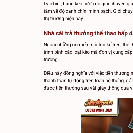
Đặc biệt, bảng kèo cược do giới chuyên gia
tâm về độ xanh chín, minh bạch. Giới chuy
thị trường hiện nay.
Nhà cái trả thưởng thể thao hấp d
Ngoài những ưu điểm nổi trội kể trên, thể
trình bình các loại kèo mà đơn vị cung cấp
trường.
Điều này đồng nghĩa với việc tiền thưởng 
thanh toán tự động trên toàn hệ thống, đả
được tiền thưởng sau vài giây thông qua v