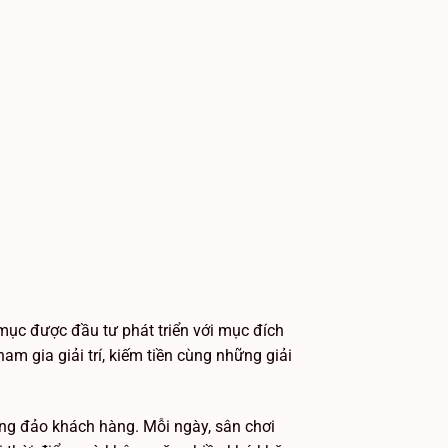
mục được đầu tư phát triển với mục đích
ham gia giải trí, kiếm tiền cùng những giải
ng đảo khách hàng. Mỗi ngày, sân chơi