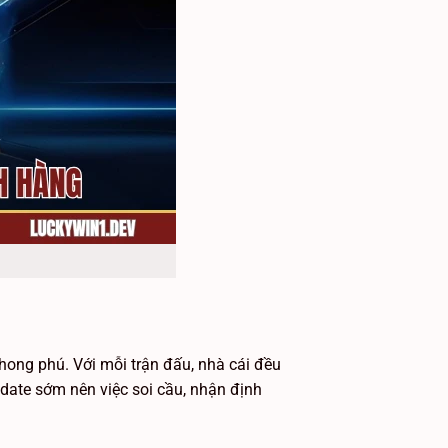
ong phú. Với mỗi trận đấu, nhà cái đều
pdate sớm nên việc soi cầu, nhận định