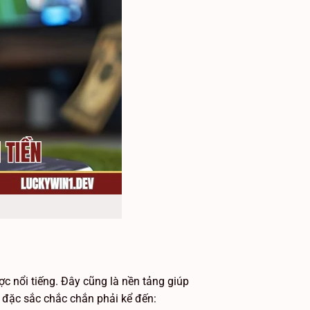
 nổi tiếng. Đây cũng là nền tảng giúp
 đặc sắc chắc chắn phải kể đến: