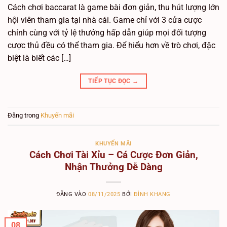
Cách chơi baccarat là game bài đơn giản, thu hút lượng lớn
hội viên tham gia tại nhà cái. Game chỉ với 3 cửa cược
chính cùng với tỷ lệ thưởng hấp dẫn giúp mọi đối tượng
cược thủ đều có thể tham gia. Để hiểu hơn về trò chơi, đặc
biệt là biết các […]
TIẾP TỤC ĐỌC
→
Đăng trong
Khuyến mãi
KHUYẾN MÃI
Cách Chơi Tài Xỉu – Cá Cược Đơn Giản,
Nhận Thưởng Dễ Dàng
ĐĂNG VÀO
08/11/2025
BỞI
ĐÌNH KHANG
08