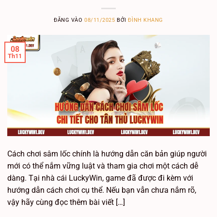
ĐĂNG VÀO
08/11/2025
BỞI
ĐÌNH KHANG
08
Th11
Cách chơi sâm lốc chính là hướng dẫn căn bản giúp người
mới có thể nắm vững luật và tham gia chơi một cách dễ
dàng. Tại nhà cái LuckyWin, game đã được đi kèm với
hướng dẫn cách chơi cụ thể. Nếu bạn vẫn chưa nắm rõ,
vậy hãy cùng đọc thêm bài viết […]