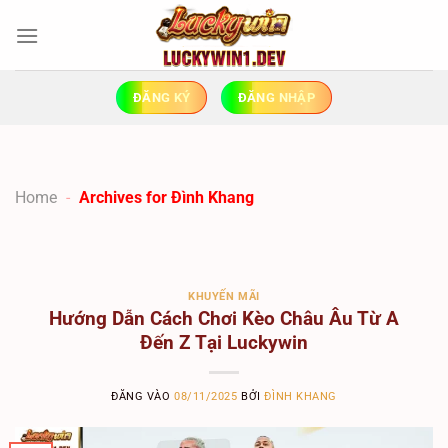
Bỏ
qua
nội
dung
ĐĂNG KÝ
ĐĂNG NHẬP
Home
-
Archives for Đình Khang
KHUYẾN MÃI
Hướng Dẫn Cách Chơi Kèo Châu Âu Từ A
Đến Z Tại Luckywin
ĐĂNG VÀO
08/11/2025
BỞI
ĐÌNH KHANG