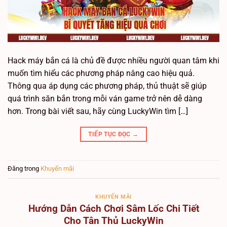
Hack máy bắn cá là chủ đề được nhiều người quan tâm khi
muốn tìm hiểu các phương pháp nâng cao hiệu quả.
Thông qua áp dụng các phương pháp, thủ thuật sẽ giúp
quá trình săn bắn trong mỗi ván game trở nên dễ dàng
hơn. Trong bài viết sau, hãy cùng LuckyWin tìm […]
TIẾP TỤC ĐỌC
→
Đăng trong
Khuyến mãi
KHUYẾN MÃI
Hướng Dẫn Cách Chơi Sâm Lốc Chi Tiết
Cho Tân Thủ LuckyWin