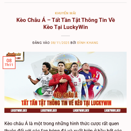
KHUYẾN MÃI
Kèo Châu Á – Tất Tần Tật Thông Tin Về
Kèo Tại LuckyWin
ĐĂNG VÀO
08/11/2025
BỞI
ĐÌNH KHANG
08
Th11
Kèo châu Á là một trong những hình thức cược rất quen
thuộc đối với các fan bóng đá và xuất hiện ở hầu hết các