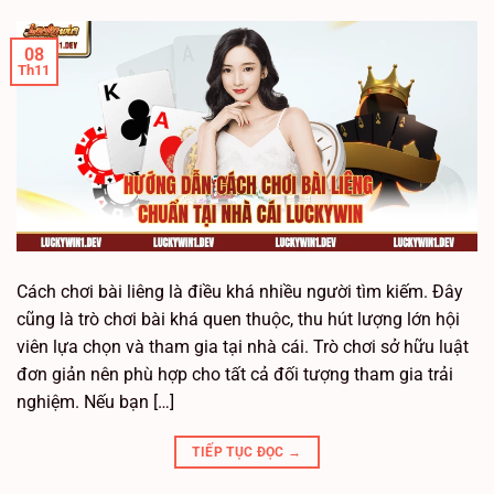
08
Th11
Cách chơi bài liêng là điều khá nhiều người tìm kiếm. Đây
cũng là trò chơi bài khá quen thuộc, thu hút lượng lớn hội
viên lựa chọn và tham gia tại nhà cái. Trò chơi sở hữu luật
đơn giản nên phù hợp cho tất cả đối tượng tham gia trải
nghiệm. Nếu bạn […]
TIẾP TỤC ĐỌC
→