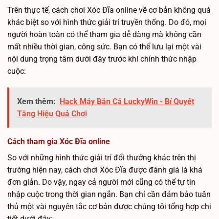
Trên thực tế, cách chơi Xóc Đĩa online về cơ bản không quá
khác biệt so với hình thức giải trí truyền thống. Do đó, mọi
người hoàn toàn có thể tham gia dễ dàng mà không cần
mất nhiều thời gian, công sức. Bạn có thể lưu lại một vài
nội dung trọng tâm dưới đây trước khi chính thức nhập
cuộc:
Xem thêm:
Hack Máy Bắn Cá LuckyWin - Bí Quyết
Tăng Hiệu Quả Chơi
Cách tham gia Xóc Đĩa online
So với những hình thức giải trí đổi thưởng khác trên thị
trường hiện nay, cách chơi Xóc Đĩa được đánh giá là khá
đơn giản. Do vậy, ngay cả người mới cũng có thể tự tin
nhập cuộc trong thời gian ngắn. Bạn chỉ cần đảm bảo tuân
thủ một vài nguyên tắc cơ bản được chúng tôi tổng hợp chi
tiết dưới đây: