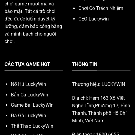
chơi game mượt mà và
Chơi Có Trách Nhiệm
bảo mật. Tất cả trò chơi
CEO Luckywin
đều được kiểm duyệt kỹ
lưỡng, đảm bảo công bằng
và minh bạch cho người
chơi.
CÁC TỰA GAME HOT
THÔNG TIN
Nổ Hũ LuckyWin
Thương hiệu:
LUCKYWIN
Bắn Cá LuckyWin
Địa chỉ:
Hẻm 163 Xô Viết
Game Bài LuckyWin
Nghệ Tĩnh,Phường 17, Bình
Thạnh, Thành phố Hồ Chí
Đá Gà LuckyWin
Minh, Việt Nam
Thể Thao LuckyWin
Điện thoại: 1900 6655