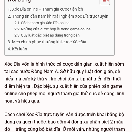
Xóc Đĩa online – Tham gia cược tiện ích
Thông tin cần nắm khi trải nghiệm Xóc Đĩa trực tuyến
Cách tham gia Xóc Đĩa online
Những cửa cược hợp lệ trong game online
Quy luật đặc biệt áp dụng trong bàn
Mẹo chinh phục thưởng khi cược Xóc Đĩa
Kết luận
Xóc Đĩa vốn là hình thức cá cược dân gian, xuất hiện sớm
tại các nước Đông Nam Á. Sở hữu quy luật đơn giản, dễ
hiểu mà cực kỳ thú vị, trò chơi tồn tại, phát triển đến thời
điểm hiện tại. Đặc biệt, sự xuất hiện của phiên bản game
online cho phép mọi người tham gia thử sức dễ dàng, linh
hoạt và hiệu quả.
Cách chơi Xóc Đĩa trực tuyến vẫn được triển khai bằng bộ
dụng cụ quen thuộc, bao gồm 4 đồng xu phân biệt 2 màu
đỏ – trắng cùng bộ bát đĩa. Ở mỗi ván, những người tham