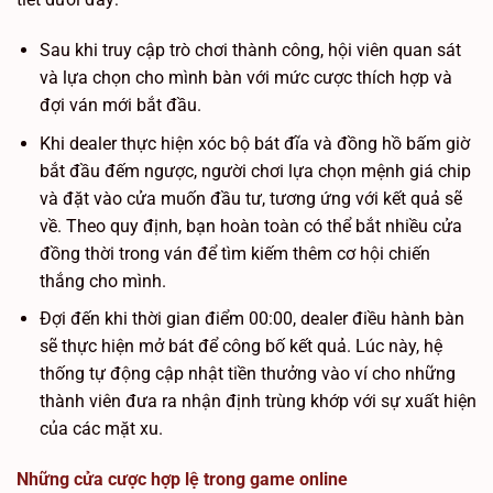
Sau khi truy cập trò chơi thành công, hội viên quan sát
và lựa chọn cho mình bàn với mức cược thích hợp và
đợi ván mới bắt đầu.
Khi dealer thực hiện xóc bộ bát đĩa và đồng hồ bấm giờ
bắt đầu đếm ngược, người chơi lựa chọn mệnh giá chip
và đặt vào cửa muốn đầu tư, tương ứng với kết quả sẽ
về. Theo quy định, bạn hoàn toàn có thể bắt nhiều cửa
đồng thời trong ván để tìm kiếm thêm cơ hội chiến
thắng cho mình.
Đợi đến khi thời gian điểm 00:00, dealer điều hành bàn
sẽ thực hiện mở bát để công bố kết quả. Lúc này, hệ
thống tự động cập nhật tiền thưởng vào ví cho những
thành viên đưa ra nhận định trùng khớp với sự xuất hiện
của các mặt xu.
Những cửa cược hợp lệ trong game online