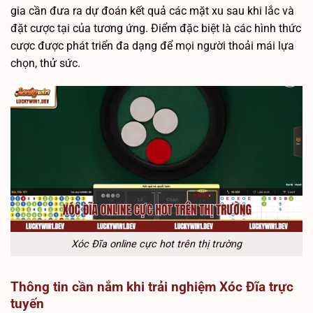
gia cần đưa ra dự đoán kết quả các mặt xu sau khi lắc và
đặt cược tại của tương ứng. Điểm đặc biệt là các hình thức
cược được phát triển đa dạng để mọi người thoải mái lựa
chọn, thử sức.
Xóc Đĩa online cực hot trên thị trường
Thông tin cần nắm khi trải nghiệm Xóc Đĩa trực
tuyến