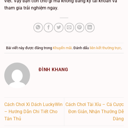
việt. Vậy bạn còn chờ gì mà không đăng ký tài khoản và
tham gia trải nghiệm ngay.
Bài viết này được đăng trong
Khuyến mãi
. Đánh dấu
liên kết thường trực
.
ĐÌNH KHANG
Cách Chơi Xì Dách LuckyWin
Cách Chơi Tài Xỉu – Cá Cược
– Hướng Dẫn Chi Tiết Cho
Đơn Giản, Nhận Thưởng Dễ
Tân Thủ
Dàng