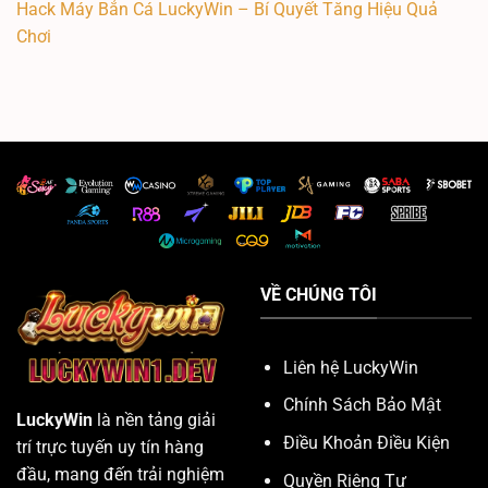
Hack Máy Bắn Cá LuckyWin – Bí Quyết Tăng Hiệu Quả
Chơi
VỀ CHÚNG TÔI
Liên hệ LuckyWin
Chính Sách Bảo Mật
LuckyWin
là nền tảng giải
Điều Khoản Điều Kiện
trí trực tuyến uy tín hàng
đầu, mang đến trải nghiệm
Quyền Riêng Tư