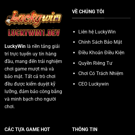
VỀ CHÚNG TÔI
Liên hệ LuckyWin
Chính Sách Bảo Mật
LuckyWin
là nền tảng giải
Điều Khoản Điều Kiện
trí trực tuyến uy tín hàng
đầu, mang đến trải nghiệm
Quyền Riêng Tư
chơi game mượt mà và
Chơi Có Trách Nhiệm
bảo mật. Tất cả trò chơi
CEO Luckywin
đều được kiểm duyệt kỹ
lưỡng, đảm bảo công bằng
và minh bạch cho người
chơi.
CÁC TỰA GAME HOT
THÔNG TIN