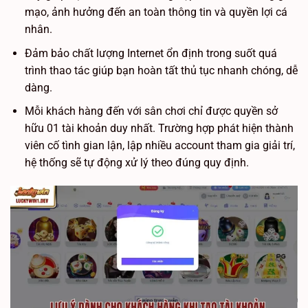
mạo, ảnh hưởng đến an toàn thông tin và quyền lợi cá
nhân.
Đảm bảo chất lượng Internet ổn định trong suốt quá
trình thao tác giúp bạn hoàn tất thủ tục nhanh chóng, dễ
dàng.
Mỗi khách hàng đến với sân chơi chỉ được quyền sở
hữu 01 tài khoản duy nhất. Trường hợp phát hiện thành
viên cố tình gian lận, lập nhiều account tham gia giải trí,
hệ thống sẽ tự động xử lý theo đúng quy định.