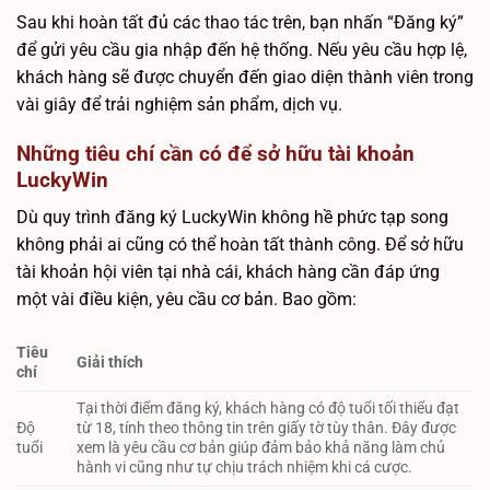
Sau khi hoàn tất đủ các thao tác trên, bạn nhấn “Đăng ký”
để gửi yêu cầu gia nhập đến hệ thống. Nếu yêu cầu hợp lệ,
khách hàng sẽ được chuyển đến giao diện thành viên trong
vài giây để trải nghiệm sản phẩm, dịch vụ.
Những tiêu chí cần có để sở hữu tài khoản
LuckyWin
Dù quy trình đăng ký LuckyWin không hề phức tạp song
không phải ai cũng có thể hoàn tất thành công. Để sở hữu
tài khoản hội viên tại nhà cái, khách hàng cần đáp ứng
một vài điều kiện, yêu cầu cơ bản. Bao gồm:
Tiêu
Giải thích
chí
Tại thời điểm đăng ký, khách hàng có độ tuổi tối thiểu đạt
Độ
từ 18, tính theo thông tin trên giấy tờ tùy thân. Đây được
tuổi
xem là yêu cầu cơ bản giúp đảm bảo khả năng làm chủ
hành vi cũng như tự chịu trách nhiệm khi cá cược.