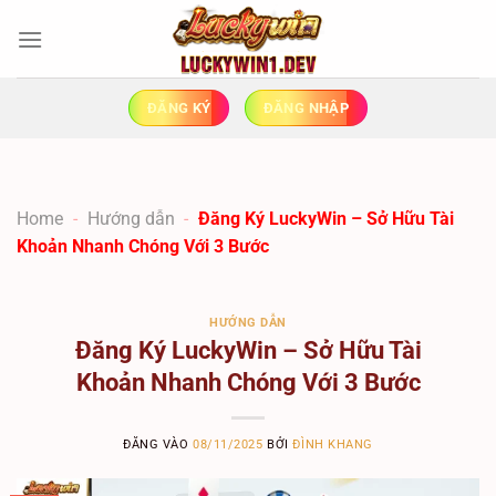
Bỏ
qua
nội
dung
ĐĂNG KÝ
ĐĂNG NHẬP
Home
-
Hướng dẫn
-
Đăng Ký LuckyWin – Sở Hữu Tài
Khoản Nhanh Chóng Với 3 Bước
HƯỚNG DẪN
Đăng Ký LuckyWin – Sở Hữu Tài
Khoản Nhanh Chóng Với 3 Bước
ĐĂNG VÀO
08/11/2025
BỞI
ĐÌNH KHANG