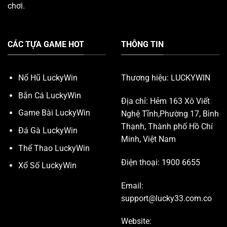
chơi.
CÁC TỰA GAME HOT
THÔNG TIN
Nổ Hũ LuckyWin
Thương hiệu:
LUCKYWIN
Bắn Cá LuckyWin
Địa chỉ:
Hẻm 163 Xô Viết
Game Bài LuckyWin
Nghệ Tĩnh,Phường 17, Bình
Thạnh, Thành phố Hồ Chí
Đá Gà LuckyWin
Minh, Việt Nam
Thể Thao LuckyWin
Điện thoại: 1900 6655
Xổ Số LuckyWin
Email:
support@lucky33.com.co
Website: