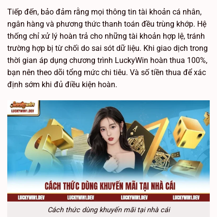
Tiếp đến, bảo đảm rằng mọi thông tin tài khoản cá nhân,
ngân hàng và phương thức thanh toán đều trùng khớp. Hệ
thống chỉ xử lý hoàn trả cho những tài khoản hợp lệ, tránh
trường hợp bị từ chối do sai sót dữ liệu. Khi giao dịch trong
thời gian áp dụng chương trình LuckyWin hoàn thua 100%,
bạn nên theo dõi tổng mức chi tiêu. Và số tiền thua để xác
định sớm khi đủ điều kiện hoàn.
Cách thức dùng khuyến mãi tại nhà cái