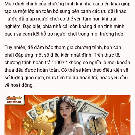
Mục đích chính của chương trình khi nhà cái triển khai giúp
tạo ra một lớp an toàn bổ sung bên cạnh các ưu đãi khác.
Từ đó đã giúp người chơi có thể yên tâm hơn khi trải
nghiệm. Đặc biệt, phía nhà cái còn khẳng định tính minh
bạch và cam kết hỗ trợ người chơi trong mọi trường hợp.
Tuy nhiên, để đảm bảo tham gia chương trình, bạn cần
phải đáp ứng một số điều kiện nhất định. Trên thực tế,
chương trình hoàn trả “100%” không có nghĩa là mọi khoản
thua đều được hoàn toàn. Có thể sẽ kèm theo điều kiện về
số lượng giao dịch, mức tiền tối đa hoàn trả, hoặc yêu cầu
về hoạt động.