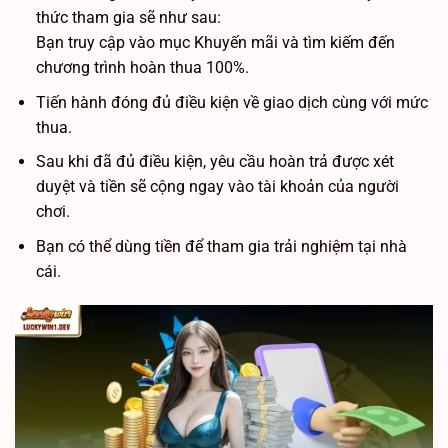
thức tham gia sẽ như sau:
Bạn truy cập vào mục Khuyến mãi và tìm kiếm đến
chương trình hoàn thua 100%.
Tiến hành đóng đủ điều kiện về giao dịch cùng với mức
thua.
Sau khi đã đủ điều kiện, yêu cầu hoàn trả được xét
duyệt và tiền sẽ cộng ngay vào tài khoản của người
chơi.
Bạn có thể dùng tiền để tham gia trải nghiệm tại nhà
cái.