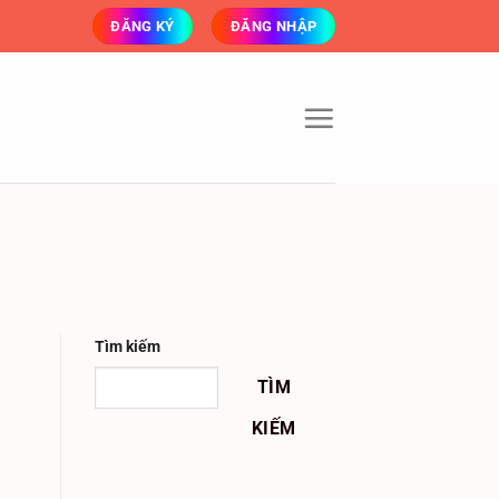
ĐĂNG KÝ
ĐĂNG NHẬP
Tìm kiếm
TÌM
KIẾM