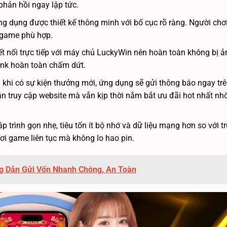
hản hồi ngay lập tức.
ng dụng được thiết kế thông minh với bố cục rõ ràng. Người chơ
h game phù hợp.
ết nối trực tiếp với máy chủ LuckyWin nên hoàn toàn không bị ả
ink hoàn toàn chấm dứt.
khi có sự kiện thưởng mới, ứng dụng sẽ gửi thông báo ngay tr
n truy cập website mà vẫn kịp thời nắm bắt ưu đãi hot nhất nh
 trình gọn nhẹ, tiêu tốn ít bộ nhớ và dữ liệu mạng hơn so với t
ơi game liên tục mà không lo hao pin.
g Dẫn Gửi Vốn Nhanh Chóng, An Toàn