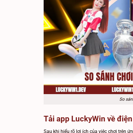
So sán
Tải app LuckyWin về điện
Sau khi hiểu rõ lợi ích của việc chơi trên ứ