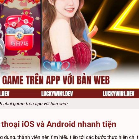
h chơi game trên app với bản web
 thoại iOS và Android nhanh tiện
ng dụng, thành viên nên tìm hiểu tiếp tới các bước thực hiện chi ti